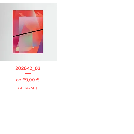
2026-12_03
Sale-Preis
ab
69,00 €
inkl. MwSt.
|