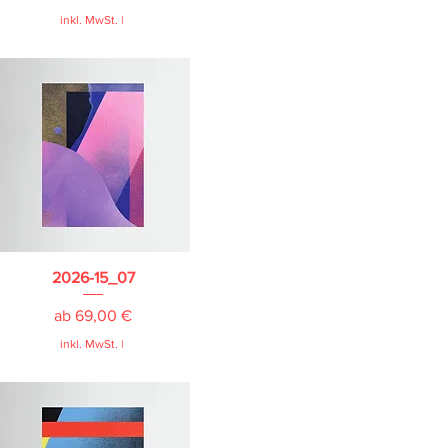
inkl. MwSt.
|
2026-15_07
Sale-Preis
ab
69,00 €
inkl. MwSt.
|