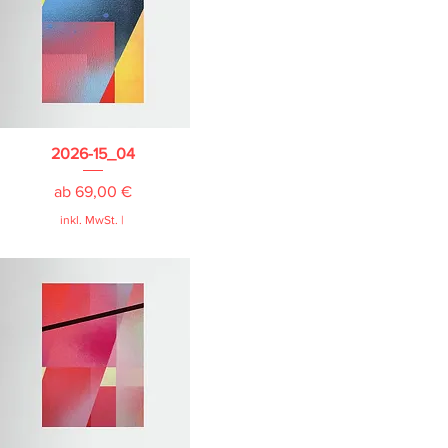
2026-15_04
Sale-Preis
ab
69,00 €
inkl. MwSt.
|